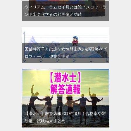
ウィリアム・ラムゼイ卿とは誰？スコットラ
ンド出身化学者の顔画像と功績
田部井淳子とは誰？女性登山家の顔画像やプ
ロフィール、偉業と実績
【潜水士】解答速報2019年9月！合格率や難
易度、試験結果まとめ