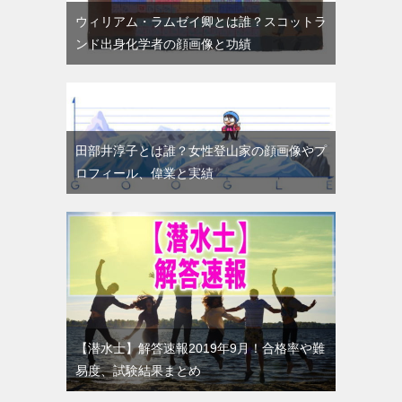
ウィリアム・ラムゼイ卿とは誰？スコットラ
ンド出身化学者の顔画像と功績
田部井淳子とは誰？女性登山家の顔画像やプ
ロフィール、偉業と実績
【潜水士】解答速報2019年9月！合格率や難
易度、試験結果まとめ