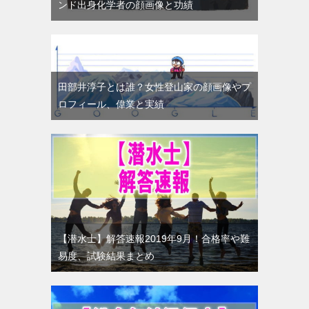
ンド出身化学者の顔画像と功績
田部井淳子とは誰？女性登山家の顔画像やプ
ロフィール、偉業と実績
【潜水士】解答速報2019年9月！合格率や難
易度、試験結果まとめ