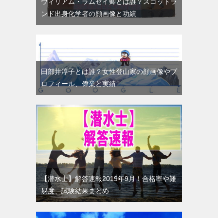
ウィリアム・ラムゼイ卿とは誰？スコットラ
ンド出身化学者の顔画像と功績
田部井淳子とは誰？女性登山家の顔画像やプ
ロフィール、偉業と実績
【潜水士】解答速報2019年9月！合格率や難
易度、試験結果まとめ