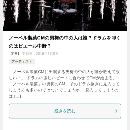
ノーベル製菓CMの男梅の中の人は誰？ドラムを叩く
のはピエール中野？
【PR】
更新日：
2019年3月5日
アーティスト
「ノーベル製菓CMに出演する男梅の中の人が誰か教えて欲
しい！」 ドラムの激しいビートに合わせてCMが始まる、
「ノーベル製菓」の男梅のCM。そのドラム捌きに見入って
しまう方も多いのではないでしょうか。 見入ってしまうの
は […]
続きを読む