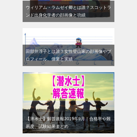
ウィリアム・ラムゼイ卿とは誰？スコットラ
ンド出身化学者の顔画像と功績
田部井淳子とは誰？女性登山家の顔画像やプ
ロフィール、偉業と実績
【潜水士】解答速報2019年9月！合格率や難
易度、試験結果まとめ