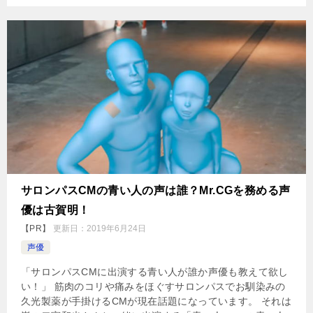
サロンパスCMの青い人の声は誰？Mr.CGを務める声
優は古賀明！
【PR】
更新日：
2019年6月24日
声優
「サロンパスCMに出演する青い人が誰か声優も教えて欲し
い！」 筋肉のコリや痛みをほぐすサロンパスでお馴染みの
久光製薬が手掛けるCMが現在話題になっています。 それは