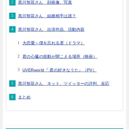
黒川智花さん 顔画像、写真
黒川智花さん 結婚相手は誰？
黒川智花さん 出演作品、活動内容
大恋愛～僕を忘れる君（ドラマ）
君の心臓の鼓動が聞こえる場所（映画）
UVERworld『 君の好きなうた』（PV）
黒川智花さん ネット、ツイッターの評判、反応
まとめ