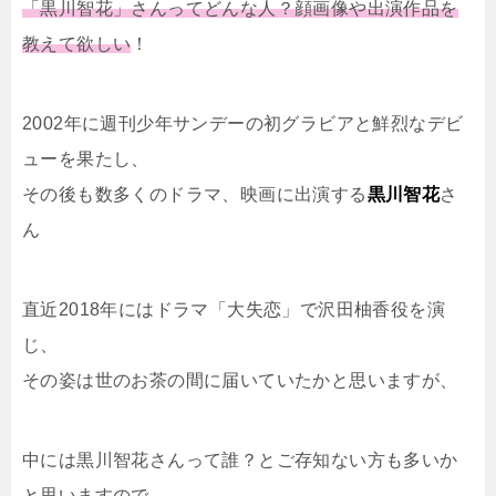
「黒川智花」さんってどんな人？顔画像や出演作品を
教えて欲しい
！
2002年に週刊少年サンデーの初グラビアと鮮烈なデビ
ューを果たし、
その後も数多くのドラマ、映画に出演する
黒川智花
さ
ん
直近2018年にはドラマ「大失恋」で沢田柚香役を演
じ、
その姿は世のお茶の間に届いていたかと思いますが、
中には黒川智花さんって誰？とご存知ない方も多いか
と思いますので、