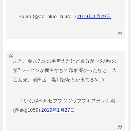
— kujira (@ao_blue_kujira_)
2019年1月29日
ふと、金八先生の事考えたけど自分が中3の頃の
第7シーズンが面白すぎて印象深かったなと。八
乙女光、濱田岳、黒川智花とか出てるやつ。
— くいな@ベルゼブブヴヴヴブブキブランキ嬢
(@akg1059)
2019年1月27日