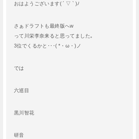
おはようございます( ´ ▽ ` )ﾉ
さぁドラフトも最終版へw
って川栄李奈来ると思ってました｡
3位でくるかと･･･( *・ω・)ノ
では
六巡目
黒川智花
研音